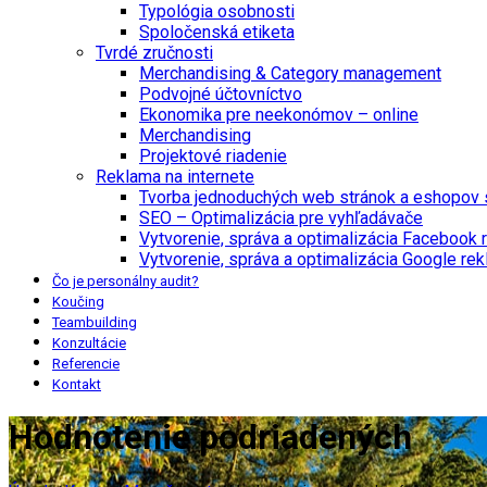
Typológia osobnosti
Spoločenská etiketa
Tvrdé zručnosti
Merchandising & Category management
Podvojné účtovníctvo
Ekonomika pre neekonómov – online
Merchandising
Projektové riadenie
Reklama na internete
Tvorba jednoduchých web stránok a eshopov
SEO – Optimalizácia pre vyhľadávače
Vytvorenie, správa a optimalizácia Facebook 
Vytvorenie, správa a optimalizácia Google re
Čo je personálny audit?
Koučing
Teambuilding
Konzultácie
Referencie
Kontakt
Hodnotenie podriadených