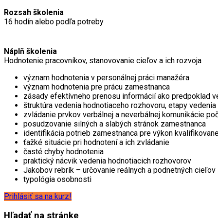
Rozsah školenia
16 hodín alebo podľa potreby
Náplň školenia
Hodnotenie pracovníkov, stanovovanie cieľov a ich rozvoja
význam hodnotenia v personálnej práci manažéra
význam hodnotenia pre prácu zamestnanca
zásady efektívneho prenosu informácií ako predpoklad
štruktúra vedenia hodnotiaceho rozhovoru, etapy vedenia
zvládanie prvkov verbálnej a neverbálnej komunikácie p
posudzovanie silných a slabých stránok zamestnanca
identifikácia potrieb zamestnanca pre výkon kvalifikovane
ťažké situácie pri hodnotení a ich zvládanie
časté chyby hodnotenia
praktický nácvik vedenia hodnotiacich rozhovorov
Jakobov rebrík – určovanie reálnych a podnetných cieľov
typológia osobnosti
Prihlásiť sa na kurz!
Hľadať na stránke