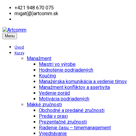
+421 948 670 075
migat(@)artcomm.sk
Menu
Úvod
Kurzy
Manažment
Majstri vo výrobe
Hodnotenie podriadených
Koučing
Manažérska komunikácia a vedenie tímov
Manažment konfliktov a asertivita
Vedenie porád
Motivácia podriadených
Mäkké zručnosti
Obchodné a predajné zručnosti
Predaj v praxi
Prezentačné zručnosti
Riadenie času – timemanagement
Vyjednávanie