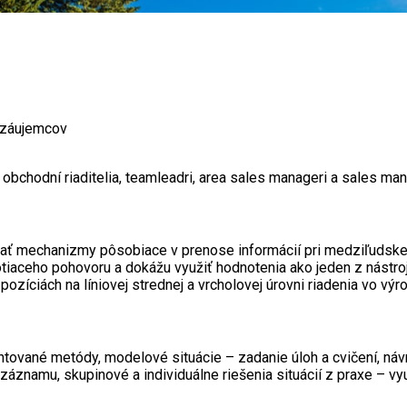
5 záujemcov
, obchodní riaditelia, teamleadri, area sales manageri a sales man
ť mechanizmy pôsobiace v prenose informácií pri medziľudskej k
notiaceho pohovoru a dokážu využiť hodnotenia ako jeden z nástr
 pozíciách na líniovej strednej a vrcholovej úrovni riadenia vo v
entované metódy, modelové situácie – zadanie úloh a cvičení, náv
áznamu, skupinové a individuálne riešenia situácií z praxe – vyu