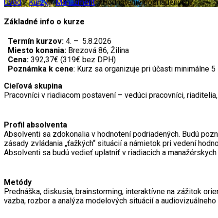
Úvod
/
Kurzy
/
Manažment
/
Hodnotenie podriadených
Základné info o kurze
Termín kurzov:
4. – 5.8.2026
Miesto konania:
Brezová 86, Žilina
Cena:
392,37€ (319€ bez DPH)
Poznámka k cene
: Kurz sa organizuje pri účasti minimálne 
Cieľová skupina
Pracovníci v riadiacom postavení – vedúci pracovníci, riaditelia
Profil absolventa
Absolventi sa zdokonalia v hodnotení podriadených. Budú pozna
zásady zvládania „ťažkých“ situácií a námietok pri vedení hod
Absolventi sa budú vedieť uplatniť v riadiacich a manažérskych
Metódy
Prednáška, diskusia, brainstorming, interaktívne na zážitok ori
väzba, rozbor a analýza modelových situácií a audiovizuálneho z