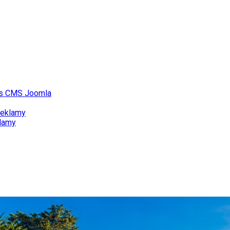
 s CMS Joomla
reklamy
klamy