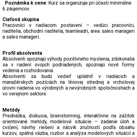
Poznámka k cene
: Kurz sa organizuje pri účasti minimálne
6 záujemcov.
Cieľová skupina
Pracovníci v riadiacom postavení – vedúci pracovníci,
riaditelia, obchodní riaditelia, teamleadri, area sales manageri
a sales manageri.
Profil absolventa
Absolventi spoznajú výhody pozitívneho myslenia, zdokonalia
sa v riadení svojich podriadených, spoznajú nové formy
vedenia a rozhodovania.
Absolventi sa budú vedieť uplatniť v riadiacich a
manažérskych pozíciách na líniovej strednej a vrcholovej
úrovni riadenia vo výrobných a nevýrobných spoločnostiach a
vo verejnom sektore.
Metódy
Prednáška, diskusia, brainstorming, interaktívne na zážitok
orientované metódy, modelové situácie – zadanie úloh a
cvičení, návrhy riešení a nácvik zručností podľa obsahu
kurzov, spätná väzba, rozbor a analýza modelových situácií a