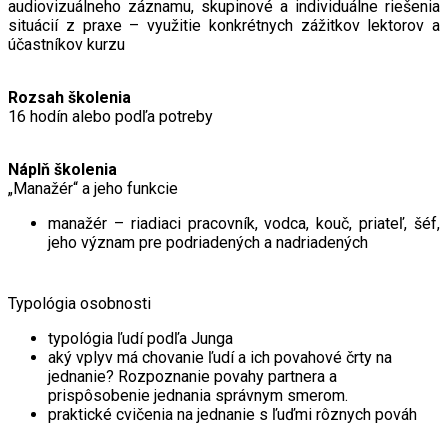
audiovizuálneho záznamu, skupinové a individuálne riešenia
situácií z praxe – využitie konkrétnych zážitkov lektorov a
účastníkov kurzu
Rozsah školenia
16 hodín alebo podľa potreby
Náplň školenia
„Manažér“ a jeho funkcie
manažér – riadiaci pracovník, vodca, kouč, priateľ, šéf,
jeho význam pre podriadených a nadriadených
Typológia osobnosti
typológia ľudí podľa Junga
aký vplyv má chovanie ľudí a ich povahové črty na
jednanie? Rozpoznanie povahy partnera a
prispôsobenie jednania správnym smerom.
praktické cvičenia na jednanie s ľuďmi rôznych pováh