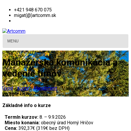
+421 948 670 075
migat(@)artcomm.sk
MENU
Manažérska komunikácia a
vedenie tímov
Úvod
/
Kurzy
/
Manažment
/
Manažérska komunikácia a
vedenie tímov
Základné info o kurze
Termín kurzov:
8. – 9.9.2026
Miesto konania:
obecný úrad Horný Hričov
Cena:
392,37€ (319€ bez DPH)